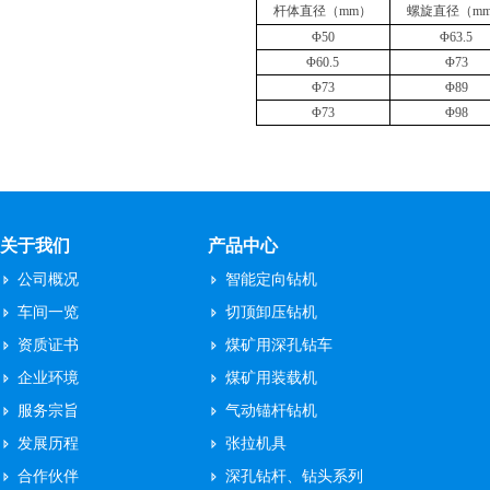
杆体直径（
mm
）
螺旋直径（
m
Φ
50
Φ
63.5
Φ
60.5
Φ
73
Φ
73
Φ
89
Φ
73
Φ
98
关于我们
产品中心
公司概况
智能定向钻机
车间一览
切顶卸压钻机
资质证书
煤矿用深孔钻车
企业环境
煤矿用装载机
服务宗旨
气动锚杆钻机
发展历程
张拉机具
合作伙伴
深孔钻杆、钻头系列